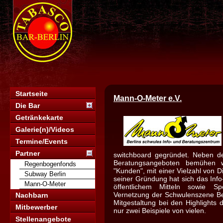
Startseite
Mann-O-Meter e.V.
Die Bar
Getränkekarte
Galerie(n)/Videos
Termine/Events
Partner
switchboard gegründet. Neben de
Beratungsangeboten bemühen w
Regenbogenfonds
"Kunden", mit einer Vielzahl von D
Subway Berlin
seiner Gründung hat sich das Inf
Mann-O-Meter
öffentlichem Mitteln sowie Sp
Vernetzung der Schwulenszene Ber
Nachbarn
Mitgestaltung bei den Highlights 
Mitbewerber
nur zwei Beispiele von vielen.
Stellenangebote