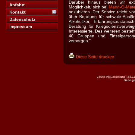
Darüber hinaus bieten wir ex
Anfahrt
Möglichkeit, sich bei
Mann-O-Mete
anzubieten. Der Service reicht vo
Kontakt
über Beratung für schwule Ausl
Datenschutz
Alkoholiker, Erfahrungsaustaus
Beratung für Kriegsdienstverweig
Impressum
Interessierte. Des weiteren besteh
40 Gruppen und Einzelpersone
versorgen."
Diese Seite drucken
Letzte Aktualisierung: 24.
Seite g